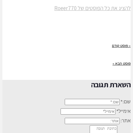
להציג את כל הפוסטים של Roeer770
« פוסט קודם
פוסט הבא »
השארת תגובה
שם:*
אימייל*
אתר: