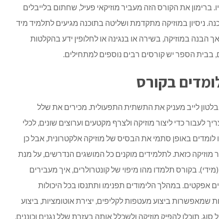
 ברימון את הקורס הזה מעביר מוזיקאי פעיל, שחתום בלייבלים
כנה. ניסיון במוזיקה מתקדמת ושליטה בתוכנה מגיעים לתלמיד מיד
ך הבנה במוזיקה, בשירה או בנגינה או לחלופין ידע בהקלטות
, בבית הספר יש קורסים רבים נוספים למתחילים.
ומדים בקורס
לטון לייב מעניק את התשתית התפעולית. מכירים את שלל
ך לעבור כדי ליצור מוזיקה ולצרף מקטעים וערוצים שונים, לכלי
 לומדים באופן סתמי את הבסיס של מוזיקה אלקטרונית
, אבל כן
 מוזיקה כזאת. לתלמידים מוקנים כל המושגים הנדרשים, על מנת
מידי). בקורס תלמדו מהו מיפוי של קונטרולרים, איך מעבירים
ם אפקטים. במהלך הלימודים תפנימו ותתנסו בכל היכולות
ת שמאפשרות ביצוע מעטפות לקליפים, יצירת אוטומציות, ביצוע
 סוג. תוכלו להפיק מוזיקה ולשכלל אותה בעזרת שלל נגנים וכוננים,