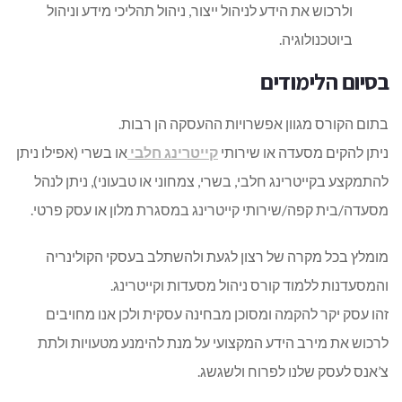
ולרכוש את הידע לניהול ייצור, ניהול תהליכי מידע וניהול
ביוטכנולוגיה.
בסיום הלימודים
בתום הקורס מגוון אפשרויות ההעסקה הן רבות.
ניתן להקים מסעדה או שירותי
קייטרינג חלבי
או בשרי (אפילו ניתן
להתמקצע בקייטרינג חלבי, בשרי, צמחוני או טבעוני), ניתן לנהל
מסעדה/בית קפה/שירותי קייטרינג במסגרת מלון או עסק פרטי.
מומלץ בכל מקרה של רצון לגעת ולהשתלב בעסקי הקולינריה
והמסעדנות ללמוד קורס ניהול מסעדות וקייטרינג.
זהו עסק יקר להקמה ומסוכן מבחינה עסקית ולכן אנו מחויבים
לרכוש את מירב הידע המקצועי על מנת להימנע מטעויות ולתת
צ’אנס לעסק שלנו לפרוח ולשגשג.