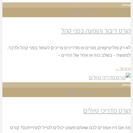
קורסים
מרץ 11, 2019
5:04 PM
אין תגובות
ROEER770
קורס דיבור והופעה בפני קהל
לא רק פוליטיקאים, מורים או מדריכים צריכים לעמוד בפני קהל ולדבר.
למעשה – בשלב כזה או אחר של החיים –
קרא עוד ←
קורסים
ינואר 10, 2019
11:06 AM
אין תגובות
ROEER770
קורס מדריכי טיולים
מה אם היו אומרים לכם שאתם פשוט יכולים לטייל למחייתכם? קורס