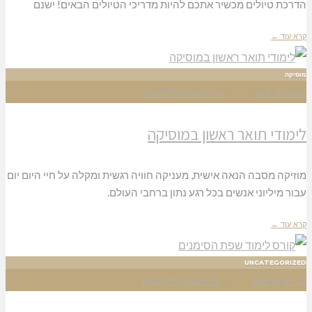
הדרכת טיולים מכשיר אתכם להיות מדריכי הטיולים הבאים! ישנם
קרא עוד ←
מוסיקה
דצמבר 12, 2018
11:27 AM
אין תגובות
ROEER770
לימודי תואר ראשון במוסיקה
מוזיקה מסבה הנאה אישית, מעניקה חוויה רגשית ומקלה על חיי היום יום
עבור מיליוני אנשים בכל רגע נתון ברחבי העולם.
קרא עוד ←
UNCATEGORIZED
פברואר 26, 2018
3:43 PM
אין תגובות
ROEER770