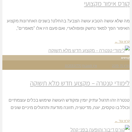
קורס איפור מקצועי
מה שלא עושה הטבע עושה הצבע? בהחלט! בשנים האחרונות מקצוע
האיפור הפך למאד נחשק ופופולארי, ואם פעם היו אלו “מאפרים”,
קרא עוד ←
קורסים
מרץ 15, 2019
12:38 PM
אין תגובות
ROEER770
לימודי טנטרה – מקצוע חדש מלא תשוקה
טנטרה זהו תרגול עתיק יומין ומקודש העושה שימוש בכלים עוצמתיים
וכולל בו טקסים, יוגה, מדיטציה, תזונה מודעת ותרגולים מיניים שונים
קרא עוד ←