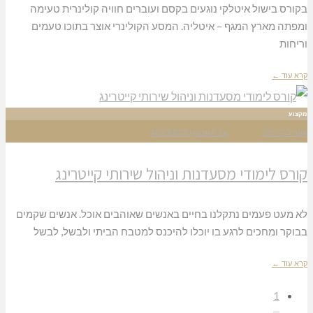
בקורס בישול איטלקי נוגעים בקסם ועוברים חוויה קולינרית טעימה
ומפתה מארץ המגף – איטליה. המסע הקולינרי אוצר בתוכו טעמים
וריחות
קרא עוד ←
מקצוע
אפריל 7, 2017
12:31 PM
אין תגובות
ROEER770
קורס לימודי מסעדנות וניהול שירותי קייטרינג
לא מעט פעמים נתקלנו בחיים באנשים שאוהבים אוכל. אנשים שקמים
בבוקר ומחכים לרגע בו יוכלו להיכנס למטבח הביתי ולבשל, לבשל
קרא עוד ←
1